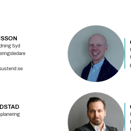
USSON
dning Syd
teringsledare
sustend.se
NDSTAD
planering