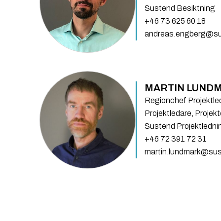
Sustend Besiktning
+46 73 625 60 18
andreas.engberg@su
MARTIN LUND
Regionchef Projektle
Projektledare, Projek
Sustend Projektledni
+46 72 391 72 31
martin.lundmark@sus