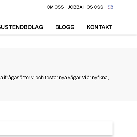
OM OSS
JOBBA HOS OSS
SUSTENDBOLAG
BLOGG
KONTAKT
ifrågasätter vi och testar nya vägar. Vi är nyfikna,