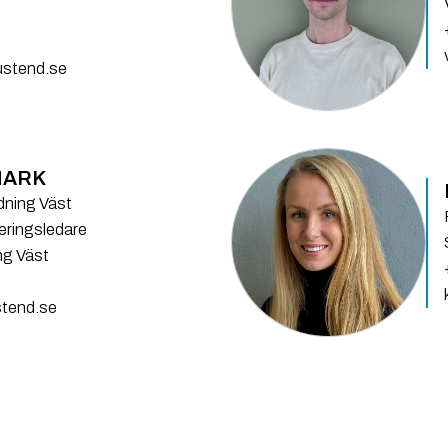
stend.se
MARK
dning Väst
teringsledare
ng Väst
tend.se