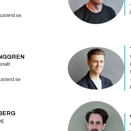
ustend.se
UNGGREN
nellt
sustend.se
BERG
ng