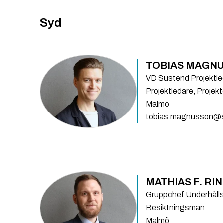
Syd
TOBIAS MAGN
VD Sustend Projektle
Projektledare, Projek
Malmö
tobias.magnusson@
MATHIAS F. RI
Gruppchef Underhålls
Besiktningsman
Malmö