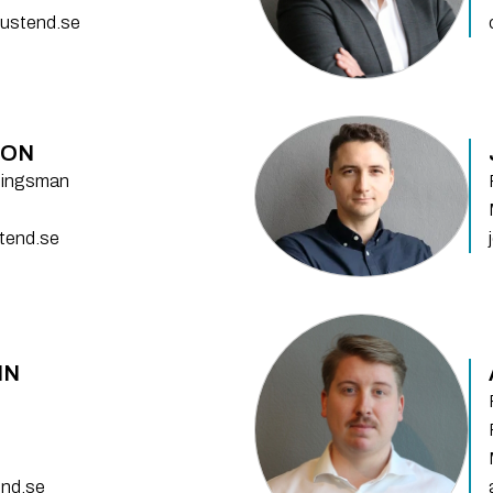
sustend.se
SON
tningsman
tend.se
IN
end.se