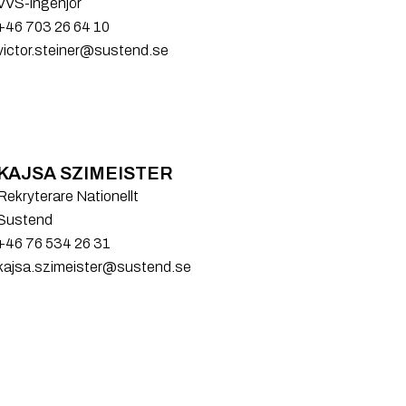
VVS-ingenjör
+46 703 26 64 10
victor.steiner@sustend.se
KAJSA SZIMEISTER
Rekryterare Nationellt
Sustend
+46 76 534 26 31
kajsa.szimeister@sustend.se