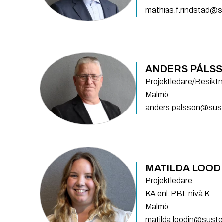
mathias.f.rindstad@
ANDERS PÅLS
Projektledare/Besik
Malmö
anders.palsson@sus
MATILDA LOOD
Projektledare
KA enl. PBL nivå K
Malmö
matilda.loodin@sust