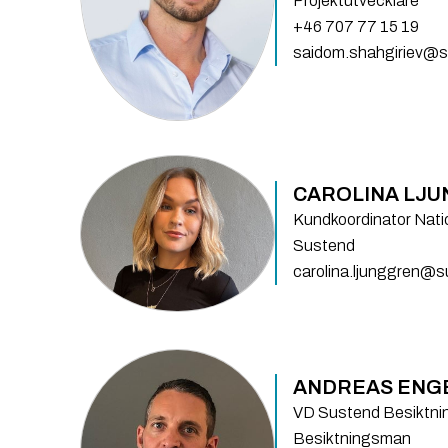
Projektutvecklare
+46 707 77 15 19
saidom.shahgiriev@s
CAROLINA LJ
Kundkoordinator Natio
Sustend
carolina.ljunggren@
ANDREAS ENG
VD Sustend Besiktni
Besiktningsman