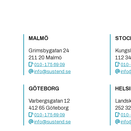
MALMÖ
STOC
Grimsbygatan 24
Kungs
211 20 Malmö
112 3
010-175 69 09
010-
info@sustend.se
info
GÖTEBORG
HELS
Varbergsgatan 12
Lands
412 65 Göteborg
252 32
010-175 69 09
010-
info@sustend.se
info