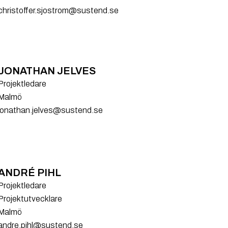
christoffer.sjostrom@sustend.se
JONATHAN JELVES
Projektledare
Malmö
jonathan.jelves@sustend.se
ANDRÉ PIHL
Projektledare
Projektutvecklare
Malmö
andre.pihl@sustend.se