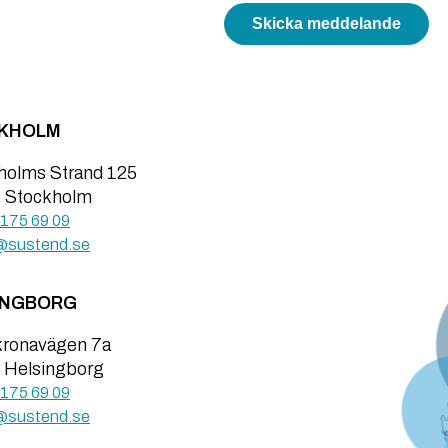
Skicka meddelande
KHOLM
holms Strand 125
4 Stockholm
175 69 09
@sustend.se
INGBORG
kronavägen 7a
 Helsingborg
175 69 09
@sustend.se