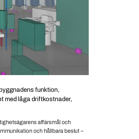
r byggnadens funktion,
et med låga driftkostnader,
stighetsägarens affärsmål och
mmunikation och hållbara beslut –