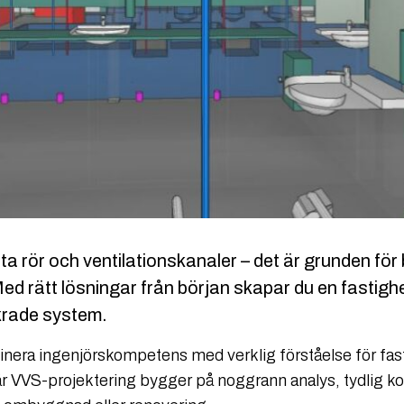
ita rör och ventilationskanaler – det är grunden fö
Med rätt lösningar från början skapar du en fastigh
krade system.
mbinera ingenjörskompetens med verklig förståelse för fa
 VVS-projektering bygger på noggrann analys, tydlig ko