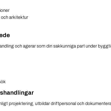
ioner
och arkitektur
kede
handling och agerar som din sakkunniga part under byggt
sök
nshandlingar
nligt projektering, utbildar driftpersonal och dokumentera