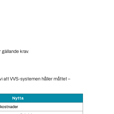
r gällande krav.
 vi att VVS-systemen håller måttet –
Nytta
lskostnader