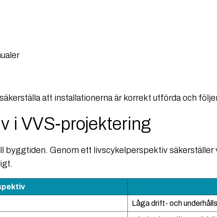
ualer
kerställa att installationerna är korrekt utförda och följe
v i VVS-projektering
till byggtiden. Genom ett livscykelperspektiv säkerställer
igt.
spektiv
Låga drift- och underhål