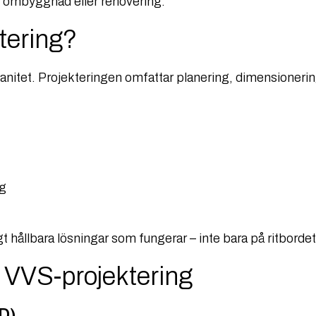
, ombyggnad eller renovering.
tering?
sanitet. Projekteringen omfattar planering, dimensioneri
ng
t hållbara lösningar som fungerar – inte bara på ritbordet
m VVS-projektering
D)