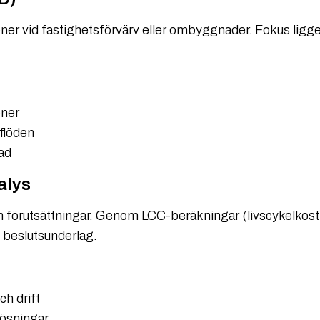
oner vid fastighetsförvärv eller ombyggnader. Fokus ligger 
oner
flöden
ad
alys
och förutsättningar. Genom LCC-beräkningar (livscykelkos
 beslutsunderlag.
h drift
lösningar