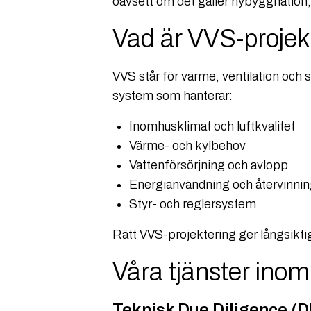
oavsett om det gäller nybyggnation
Vad är VVS-projek
VVS står för värme, ventilation och 
system som hanterar:
Inomhusklimat och luftkvalitet
Värme- och kylbehov
Vattenförsörjning och avlopp
Energianvändning och återvinni
Styr- och reglersystem
Rätt VVS-projektering ger långsiktig
Våra tjänster ino
Teknisk Due Diligence (D