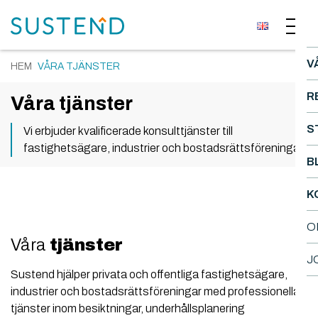
V
HEM
VÅRA TJÄNSTER
R
Våra tjänster
S
Vi erbjuder kvalificerade konsulttjänster till
fastighetsägare, industrier och bostadsrättsföreningar
B
K
O
Våra
tjänster
J
Sustend hjälper privata och offentliga fastighetsägare,
industrier och bostadsrättsföreningar med professionella
tjänster inom besiktningar, underhållsplanering