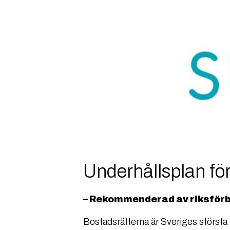
Underhållsplan för
– Rekommenderad av riksför
Bostadsrätterna är Sveriges störst