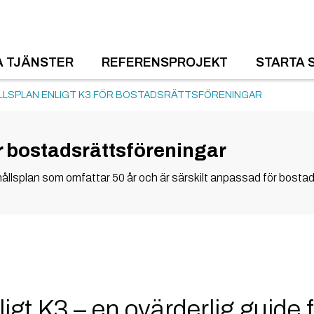
A TJÄNSTER
REFERENSPROJEKT
STARTA 
LSPLAN ENLIGT K3 FÖR BOSTADSRÄTTSFÖRENINGAR
r bostadsrättsföreningar
llsplan som omfattar 50 år och är särskilt anpassad för bostad
igt K3 – en ovärderlig guide f