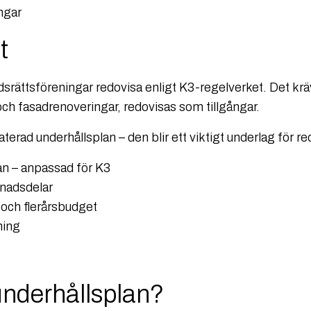
ngar
t
adsrättsföreningar redovisa enligt K3-regelverket. Det k
och fasadrenoveringar, redovisas som tillgångar.
terad underhållsplan – den blir ett viktigt underlag för r
an – anpassad för K3
nadsdelar
 och flerårsbudget
ning
underhållsplan?