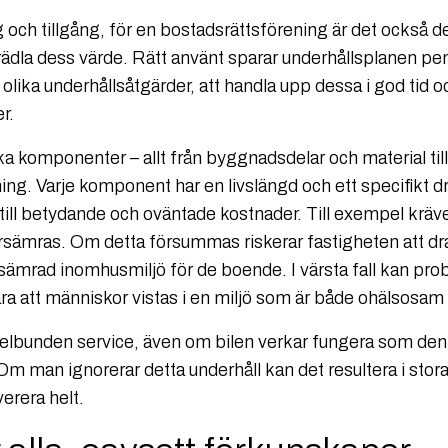
och tillgång, för en bostadsrättsförening är det också den
t förädla dess värde. Rätt använt sparar underhållsplanen 
olika underhållsåtgärder, att handla upp dessa i god tid oc
r.
a komponenter – allt från byggnadsdelar och material till
ng. Varje komponent har en livslängd och ett specifikt dr
a till betydande och oväntade kostnader. Till exempel krä
 försämras. Om detta försummas riskerar fastigheten att 
ämrad inomhusmiljö för de boende. I värsta fall kan prob
ra att människor vistas i en miljö som är både ohälsosam
elbunden service, även om bilen verkar fungera som den 
m man ignorerar detta underhåll kan det resultera i stor
verera helt.