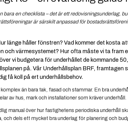
 bara en checklista – det är ett redovisningsunderlag, bud
ttsföreningar är särskilt anpassad för bostadsrättsfören
Hur länge håller fönstren? Vad kommer det kosta a
en och värmesystemet? Hur ofta måste vi ta fram en
ver vi budgetera för underhållet de kommande 50, 3
lsplanen på. Vår Underhållsplan BRF, framtagen sp
ig få koll på ert underhållsbehov.
 komplex än bara tak, fasad och stammar. En bra underhål
elar av hus, mark och installationer som kräver underhåll.
dlig manual över hur fastighetens periodiska underhåll sk
a, och dels ett mycket bra underlag för planering och bud