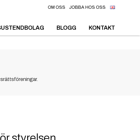
OM OSS
JOBBA HOS OSS
SUSTENDBOLAG
BLOGG
KONTAKT
srättsföreningar.
ör styrelsen