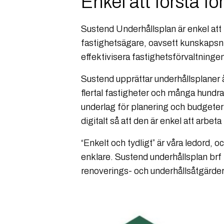
Enkel att förstå fö
Sustend Underhållsplan är enkel att l
fastighetsägare, oavsett kunskapsnivå
effektivisera fastighetsförvaltninge
Sustend upprättar underhållsplaner åt
flertal fastigheter och många hundra 
underlag för planering och budgeteri
digitalt så att den är enkel att arbet
“Enkelt och tydligt” är våra ledord,
enklare. Sustend underhållsplan br
renoverings- och underhållsåtgärder, 