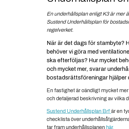
En underhållsplan enligt K3 är mer än
Sustend Underhållsplan för bostadsrä
regelverket.
När är det dags för stambyte? 
behöver vi göra med ventilation
ska efterföljas? Hur mycket behö
och mycket mer, svarar underhål
bostadsrättsföreningar hjälper d
En fastighet är oändligt mycket mer
och detaljerad beskrivning av vilka d
Sustend Underhållsplan Brf
är en ty
checklista över underhållsåtgärdern
tar fram underhållsplanen
här.