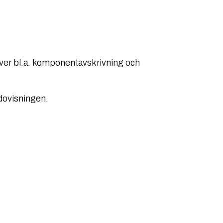
räver bl.a. komponentavskrivning och
edovisningen.