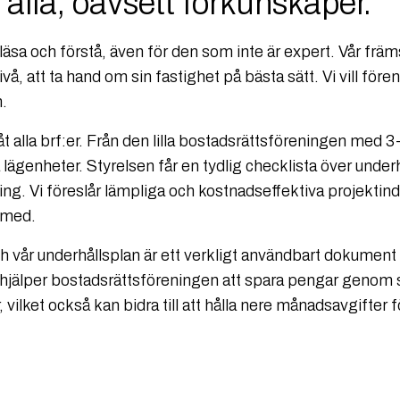
r alla, oavsett förkunskaper.
äsa och förstå, även för den som inte är expert. Vår främs
, att ta hand om sin fastighet på bästa sätt. Vi vill fören
n.
 alla brf:er. Från den lilla bostadsrättsföreningen med 3-
lägenheter. Styrelsen får en tydlig checklista över underh
ng. Vi föreslår lämpliga och kostnadseffektiva projektind
a med.
 och vår underhållsplan är ett verkligt användbart dokume
f hjälper bostadsrättsföreningen att spara pengar genom
vilket också kan bidra till att hålla nere månadsavgifter 