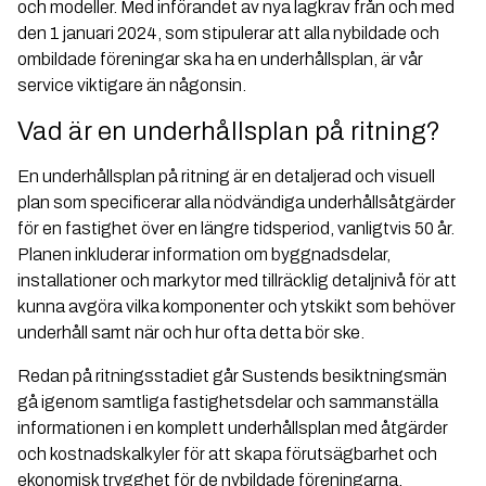
och modeller. Med införandet av nya lagkrav från och med
den 1 januari 2024, som stipulerar att alla nybildade och
ombildade föreningar ska ha en underhållsplan, är vår
service viktigare än någonsin.
Vad är en underhållsplan på ritning?
En underhållsplan på ritning är en detaljerad och visuell
plan som specificerar alla nödvändiga underhållsåtgärder
för en fastighet över en längre tidsperiod, vanligtvis 50 år.
Planen inkluderar information om byggnadsdelar,
installationer och markytor med tillräcklig detaljnivå för att
kunna avgöra vilka komponenter och ytskikt som behöver
underhåll samt när och hur ofta detta bör ske.
Redan på ritningsstadiet går Sustends besiktningsmän
gå igenom samtliga fastighetsdelar och sammanställa
informationen i en komplett underhållsplan med åtgärder
och kostnadskalkyler för att skapa förutsägbarhet och
ekonomisk trygghet för de nybildade föreningarna.