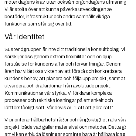
möter dagens krav, utan också morgondagens utmaningar.
Vi är stolta över att kunna påverka utvecklingen av
bostäder, infrastruktur och andra samhällsviktiga
funktioner som står sig över tid.
Vår identitet
Sustendgruppen är inte ditt traditionella konsultbolag. Vi
särskiljer oss genom extrem flexibilitet och en djup
förståelse för kundens affär och förväntningar. Genom
åren har vi lärt oss vikten av att förstå och konkretisera
kundens behov, att planera och följa upp projekt, samt att
utvärdera och dra lärdomar från avslutade projekt.
Kommunikation är vår styrka. Vi förklarar komplexa
processer och tekniska lösningar på ett enkelt och
lättförståeligt sätt. Vår devis är: ”Lätt att göra rätt”.
Vi prioriterar hållbarhetsfrågor och långsiktighet i alla våra
projekt, både vad gäller materialval och metoder. Detta gör
att vi kan erbjuda lösningar som inte bara är hållbara idag,