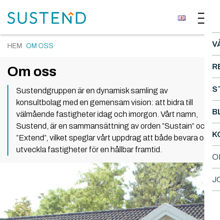
V
HEM
OM OSS
R
Om oss
S
Sustendgruppen är en dynamisk samling av
konsultbolag med en gemensam vision: att bidra till
B
välmående fastigheter idag och imorgon. Vårt namn,
Sustend, är en sammansättning av orden ”Sustain” och
K
”Extend”, vilket speglar vårt uppdrag att både bevara och
utveckla fastigheter för en hållbar framtid.
O
J