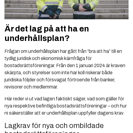
Är det lag på att ha en
underhållsplan?
Frågan om underhållsplan har gått från “bra att ha” till en
tydlig juridisk och ekonomisk kärnfråga för
bostadsrättsföreningar. Från den 1 januari 2024 är kraven
skärpta, och styrelser som inte har koll riskerar både
juridiska följder och försvagat förtroende från banker,
revisorer och medlemmar.
Här reder vi ut vad lagen faktiskt säger, vad som gäller för
nya respektive befintliga bostadsrättsföreningar – och hur
ni säkerställer att er underhållsplan uppfyller dagens krav.
Lagkrav för nya och ombildade