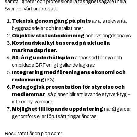
samfälligheter och professionella fastighetsägare i hela
Sverige. Vårt arbetssätt:
Teknisk genomgång på plats
av alla relevanta
byggnadsdelar och installationer.
Objektiv statusbedömning
och livslängdsanalys.
Kostnadskalkyl baserad på aktuella
marknadspriser.
50-årig underhållsplan
anpassad för nya och
ombildade BRF enligt gällande lagkrav.
Integrering med föreningens ekonomi och
redovisning
(K3).
Pedagogisk presentation för styrelse och
medlemmar
, så planen blir ett levande styrverktyg –
inte en hyllvärmare.
Möjlighet till löpande uppdatering
när åtgärder
genomförs eller förutsättningar ändras.
Resultatet är en plan som: