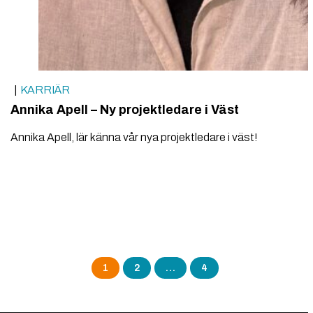
KARRIÄR
Annika Apell – Ny projektledare i Väst
Annika Apell, lär känna vår nya projektledare i väst!
Sidnumrering
1
2
…
4
för
inlägg