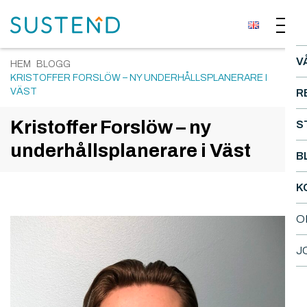
V
HEM
BLOGG
KRISTOFFER FORSLÖW – NY UNDERHÅLLSPLANERARE I
VÄST
R
Kristoffer Forslöw – ny
S
underhållsplanerare i Väst
B
K
O
J