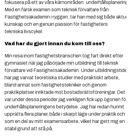
fokusera på ett av våra kärnområden: underhållsplanering.
Med en färsk examen som teknisk förvaltare från
Fastighetsakademin i ryggen, tar han med sig både aktuell
kunskap och en genuin passion för fastigheters
tekniska livscykel.
Vad har du gjort innan du kom till oss?
Min resa inom fastighetsbranschen tog fart direkt efter
gymnasiet när jag påbörjade min utbildning till teknisk
förvaltare vid Fastighetsakademin. Under utbildningstiden
har jag varvat teoretiska studier med praktiskt arbete,
bland annat som fastighetstekniker och genom
praktikplatser inriktade mot bostadsrättsföreningar. Det
var under dessa perioder jag verkligen fick upp ögonen för
underhållsplaneringens betydelse. Jag har redan hunnit
upprätta flera planer, både i skarpt läge under praktik och
som en del av mitt examensarbete, vilket har gett mig en
stabil grund att stå på.