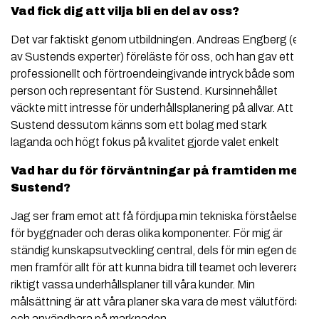
Vad fick dig att vilja bli en del av oss?
Det var faktiskt genom utbildningen. Andreas Engberg (en
av Sustends experter) föreläste för oss, och han gav ett
professionellt och förtroendeingivande intryck både som
person och representant för Sustend. Kursinnehållet
väckte mitt intresse för underhållsplanering på allvar. Att
Sustend dessutom känns som ett bolag med stark
laganda och högt fokus på kvalitet gjorde valet enkelt
Vad har du för förväntningar på framtiden med
Sustend?
Jag ser fram emot att få fördjupa min tekniska förståelse
för byggnader och deras olika komponenter. För mig är
ständig kunskapsutveckling central, dels för min egen del
men framför allt för att kunna bidra till teamet och leverera
riktigt vassa underhållsplaner till våra kunder. Min
målsättning är att våra planer ska vara de mest välutförda
och användbara på marknaden.