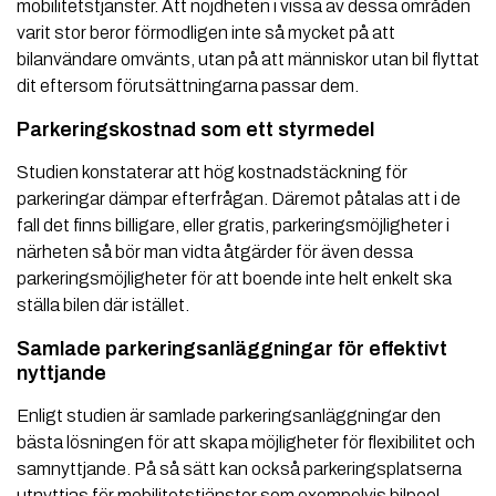
mobilitetstjänster. Att nöjdheten i vissa av dessa områden
varit stor beror förmodligen inte så mycket på att
bilanvändare omvänts, utan på att människor utan bil flyttat
dit eftersom förutsättningarna passar dem.
Parkeringskostnad som ett styrmedel
Studien konstaterar att hög kostnadstäckning för
parkeringar dämpar efterfrågan. Däremot påtalas att i de
fall det finns billigare, eller gratis, parkeringsmöjligheter i
närheten så bör man vidta åtgärder för även dessa
parkeringsmöjligheter för att boende inte helt enkelt ska
ställa bilen där istället.
Samlade parkeringsanläggningar för effektivt
nyttjande
Enligt studien är samlade parkeringsanläggningar den
bästa lösningen för att skapa möjligheter för flexibilitet och
samnyttjande. På så sätt kan också parkeringsplatserna
utnyttjas för mobilitetstjänster som exempelvis bilpool.