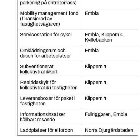
parkering på entréterrass)
Mobility management fond
Embla
(finansierad av
fastighetsägaren)
Servicestation för cykel
Embla, Klippern 4,
Kvillebäcken
Omklädningsrum och
Embla
dusch för arbetsplatser
Subventionerat
Klippern 4
kollektivtrafikkort
Realtidsskylt för
Klippern 4
kollektivtrafik i fastigheten
Leveransboxar för paket i
Klippern 4
fastigheten
Informationsinsatser
Fullriggaren, Embla
hållbart resande
Laddplatser för elfordon
Norra Djurgårdstaden