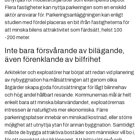
Flera fastigheter kan nyttja parkeringen som en enskild
aktör ansvarar för. Parkeringsanläggningen kan enligt
studien med fördel placeras en bit ifrån fastigheterna för
att minska bilens attraktivitet som färdsätt, helst 100
-200 meter.
Inte bara försvårande av bilägande,
även förenklande av bilfrihet
Arkitekter och exploatörer har börjat att redan vid planering
av nybyggnation ha målsättningen att genom olika
åtgärder skapa goda förutsättningar för lågt bilinnehav
och hög andel hållbart resande. Kommunernas mål är helt
enkelt bara att minska bilanvändandet, exploatörernas
intressen är naturligtvis mer ekonomiska. Färre
parkeringsplatser innebär en minskad kostnad, eller större
möjlighet att utnyttja ytan för annan byggnation. Samtidigt
måste de bygga attraktiva bostäder som människor vill bo i,
för att projektet ska bli lönsamt. Att hitta rätt nivå och