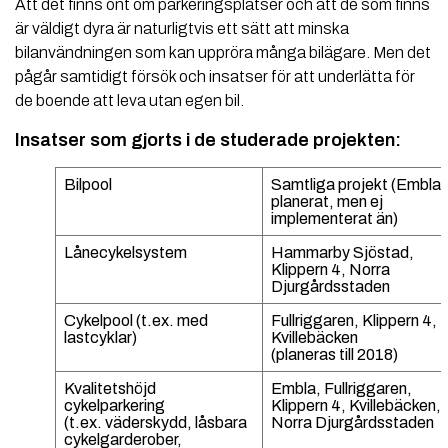
Att det finns ont om parkeringsplatser och att de som finns
är väldigt dyra är naturligtvis ett sätt att minska
bilanvändningen som kan uppröra många bilägare. Men det
pågår samtidigt försök och insatser för att underlätta för
de boende att leva utan egen bil.
Insatser som gjorts i de studerade projekten:
Bilpool
Samtliga projekt (Embla
planerat, men ej
implementerat än)
Lånecykelsystem
Hammarby Sjöstad,
Klippern 4, Norra
Djurgårdsstaden
Cykelpool (t.ex. med
Fullriggaren, Klippern 4,
lastcyklar)
Kvillebäcken
(planeras till 2018)
Kvalitetshöjd
Embla, Fullriggaren,
cykelparkering
Klippern 4, Kvillebäcken,
(t.ex. väderskydd, låsbara
Norra Djurgårdsstaden
cykelgarderober,