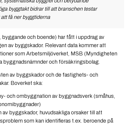
or, systematiska byggfel och betydande
ga byggtakt bidrar till att branschen testar
 att få ner byggtiderna
 byggande och boende) har fått i uppdrag av
ngen av byggskador. Relevant data kommer att
ationer som Arbetsmiljöverket, MSB (Myndigheten
a byggnadsnämnder och försäkringsbolag.
sten av byggskador och de fastighets- och
kar. Boverket ska:
 ny- och ombyggnation av byggnadsverk (småhus,
ekonomibyggnader)
av byggskador, huvudsakliga orsaker till att
sproblem som kan identifieras t.ex. beroende på