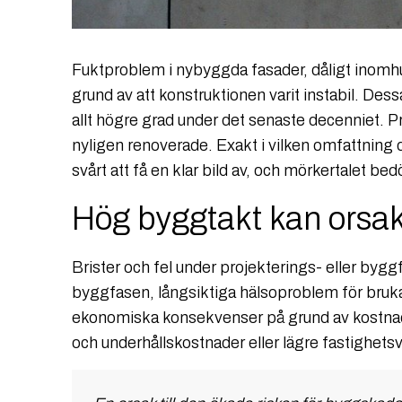
Fuktproblem i nybyggda fasader, dåligt inomhus
grund av att konstruktionen varit instabil. De
allt högre grad under det senaste decenniet.
nyligen renoverade. Exakt i vilken omfattning 
svårt att få en klar bild av, och mörkertalet be
Hög byggtakt kan orsak
Brister och fel under projekterings- eller bygg
byggfasen, långsiktiga hälsoproblem för bruk
ekonomiska konsekvenser på grund av kostnader
och underhållskostnader eller lägre fastighets