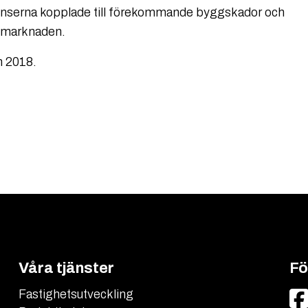
serna kopplade till förekommande byggskador och
tsmarknaden.
h 2018.
Våra tjänster
Fö
Fastighetsutveckling
Facebook