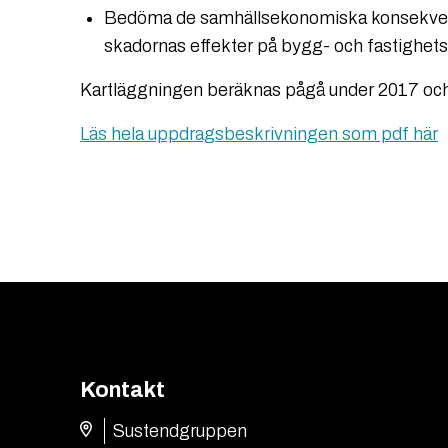
Bedöma de samhällsekonomiska konsekven
skadornas effekter på bygg- och fastighe
Kartläggningen beräknas pågå under 2017 oc
Läs hela uppdragsbeskrivningen som pdf här
Kontakt
Sustendgruppen