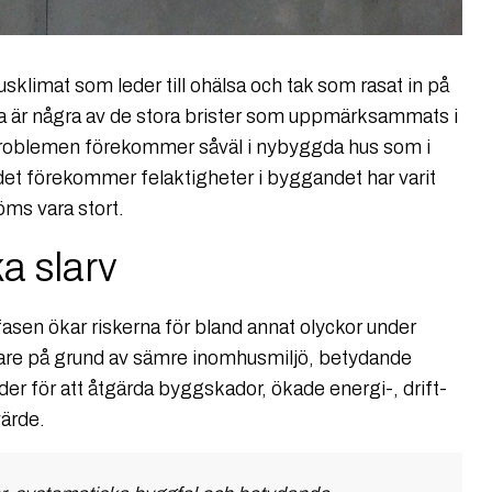
klimat som leder till ohälsa och tak som rasat in på
ssa är några av de stora brister som uppmärksammats i
 Problemen förekommer såväl i nybyggda hus som i
det förekommer felaktigheter i byggandet har varit
döms vara stort.
a slarv
fasen ökar riskerna för bland annat olyckor under
are på grund av sämre inomhusmiljö, betydande
 för att åtgärda byggskador, ökade energi-, drift-
värde.