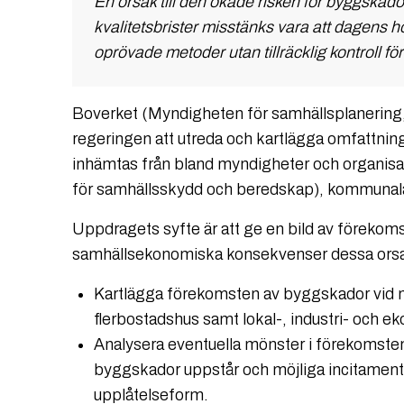
En orsak till den ökade risken för byggskad
kvalitetsbrister misstänks vara att dagens hö
oprövade metoder utan tillräcklig kontroll för
Boverket (Myndigheten för samhällsplanering,
regeringen att utreda och kartlägga omfattni
inhämtas från bland myndigheter och organis
för samhällsskydd och beredskap), kommunal
Uppdragets syfte är att ge en bild av förekom
samhällsekonomiska konsekvenser dessa orsa
Kartlägga förekomsten av byggskador vid
flerbostadshus samt lokal-, industri- och 
Analysera eventuella mönster i förekomsten 
byggskador uppstår och möjliga incitament
upplåtelseform.