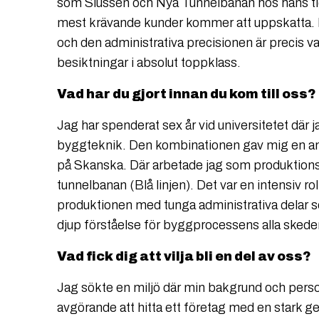
som Slussen och Nya Tunnelbanan hos hans ti
mest krävande kunder kommer att uppskatta. H
och den administrativa precisionen är precis v
besiktningar i absolut toppklass.
Vad har du gjort innan du kom till oss?
Jag har spenderat sex år vid universitetet där j
byggteknik. Den kombinationen gav mig en anal
på Skanska. Där arbetade jag som produktions
tunnelbanan (Blå linjen). Det var en intensiv ro
produktionen med tunga administrativa delar 
djup förståelse för byggprocessens alla skede
Vad fick dig att vilja bli en del av oss?
Jag sökte en miljö där min bakgrund och person
avgörande att hitta ett företag med en stark g