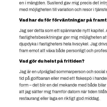
en i mängden. Sustend gav mig precis det intr
med möjligheten till variation och resor i tjä
Vad har du för förväntningar på fram
Jag ser detta som ett spännande nytt kapitel. 
fastighetsbesiktningar ger mig möjligheten at
djupdyka i fastigheters hela livscykel. Jag driv
fram emot att växa både personligt och profe
Vad gör du helst på fritiden?
Jag är en utpräglad sommarperson och social
tid på golfbanan eller med ett fiskespö i handen
form – det blir en del mekande med både bila
att jag sätter mig framför datorn när tiden tillåte
restaurang eller laga en riktigt god middag.