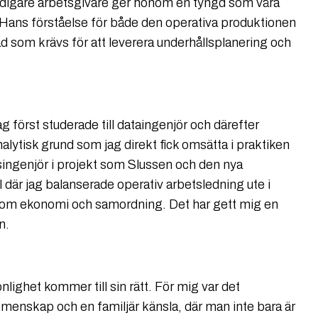
digare arbetsgivare ger honom en tyngd som våra
ans förståelse för både den operativa produktionen
ad som krävs för att leverera underhållsplanering och
ag först studerade till dataingenjör och därefter
ytisk grund som jag direkt fick omsätta i praktiken
ingenjör i projekt som Slussen och den nya
ll där jag balanserade operativ arbetsledning ute i
som ekonomi och samordning. Det har gett mig en
n.
lighet kommer till sin rätt. För mig var det
emenskap och en familjär känsla, där man inte bara är