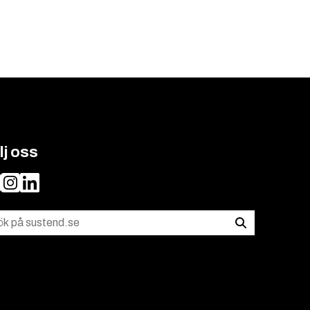
lj oss
Instagram
LinkedIn
k