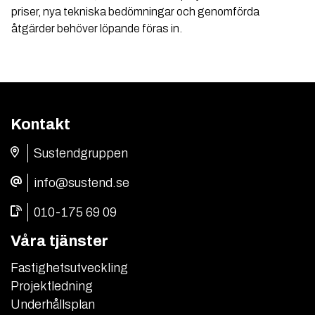
priser, nya tekniska bedömningar och genomförda
åtgärder behöver löpande föras in.
Kontakt
Sustendgruppen
info@sustend.se
010-175 69 09
Våra tjänster
Fastighetsutveckling
Projektledning
Underhållsplan