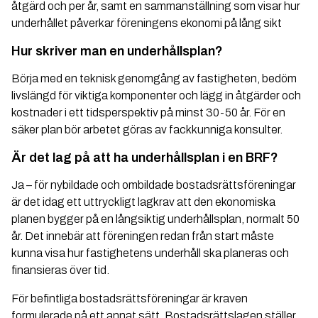
åtgärd och per år, samt en sammanställning som visar hur
underhållet påverkar föreningens ekonomi på lång sikt
Hur skriver man en underhållsplan?
Börja med en teknisk genomgång av fastigheten, bedöm
livslängd för viktiga komponenter och lägg in åtgärder och
kostnader i ett tidsperspektiv på minst 30-50 år. För en
säker plan bör arbetet göras av fackkunniga konsulter.
Är det lag på att ha underhållsplan i en BRF?
Ja – för nybildade och ombildade bostadsrättsföreningar
är det idag ett uttryckligt lagkrav att den ekonomiska
planen bygger på en långsiktig underhållsplan, normalt 50
år. Det innebär att föreningen redan från start måste
kunna visa hur fastighetens underhåll ska planeras och
finansieras över tid.
För befintliga bostadsrättsföreningar är kraven
formulerade på ett annat sätt. Bostadsrättslagen ställer