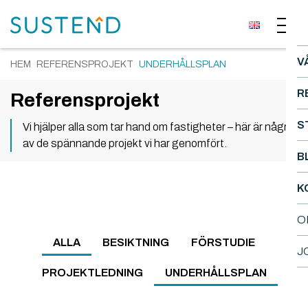
V
HEM
REFERENSPROJEKT
UNDERHÅLLSPLAN
R
Referensprojekt
S
Vi hjälper alla som tar hand om fastigheter – här är några
av de spännande projekt vi har genomfört.
B
K
O
ALLA
BESIKTNING
FÖRSTUDIE
J
PROJEKTLEDNING
UNDERHÅLLSPLAN