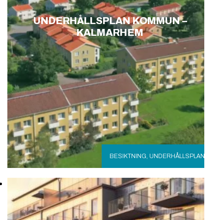
UNDERHÅLLSPLAN KOMMUN –
KALMARHEM
BESIKTNING
,
UNDERHÅLLSPLAN