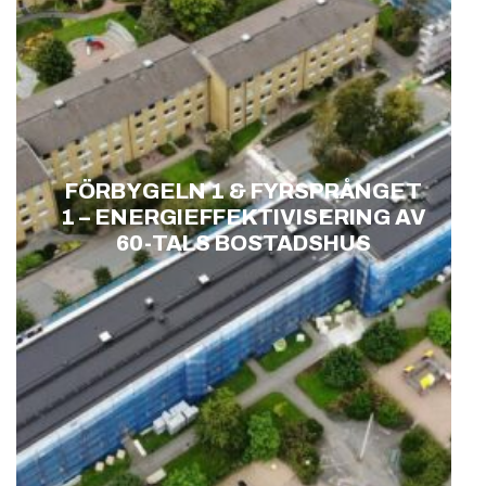
FÖRBYGELN 1 & FYRSPRÅNGET
1 – ENERGIEFFEKTIVISERING AV
60-TALS BOSTADSHUS