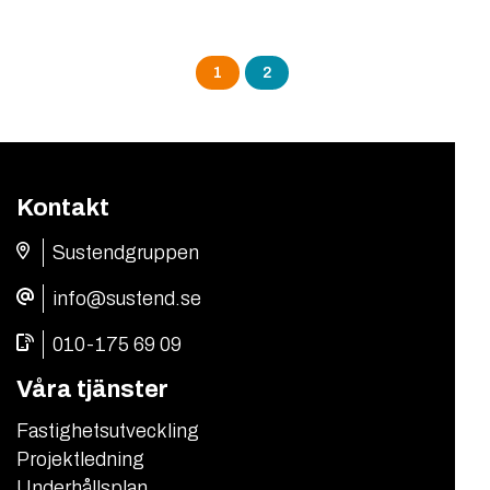
Sidnumrering
1
2
för
inlägg
Kontakt
Sustendgruppen
info@sustend.se
010-175 69 09
Våra tjänster
Fastighetsutveckling
Projektledning
Underhållsplan