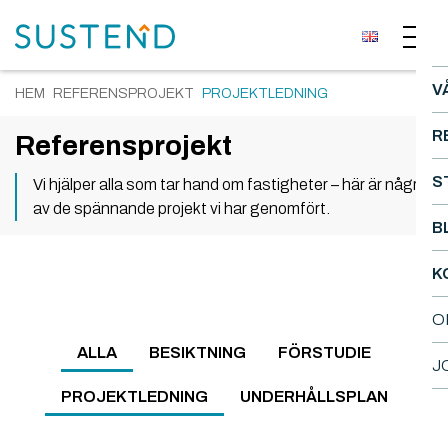
V
HEM
REFERENSPROJEKT
PROJEKTLEDNING
R
Referensprojekt
S
Vi hjälper alla som tar hand om fastigheter – här är några
av de spännande projekt vi har genomfört.
B
K
O
ALLA
BESIKTNING
FÖRSTUDIE
J
PROJEKTLEDNING
UNDERHÅLLSPLAN