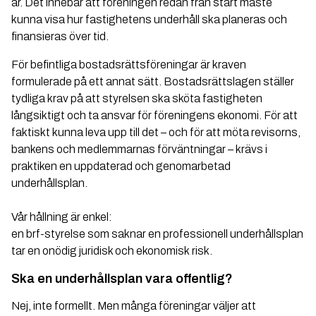
år. Det innebär att föreningen redan från start måste
kunna visa hur fastighetens underhåll ska planeras och
finansieras över tid.
För befintliga bostadsrättsföreningar är kraven
formulerade på ett annat sätt. Bostadsrättslagen ställer
tydliga krav på att styrelsen ska sköta fastigheten
långsiktigt och ta ansvar för föreningens ekonomi. För att
faktiskt kunna leva upp till det – och för att möta revisorns,
bankens och medlemmarnas förväntningar – krävs i
praktiken en uppdaterad och genomarbetad
underhållsplan.
Vår hållning är enkel:
en brf-styrelse som saknar en professionell underhållsplan
tar en onödig juridisk och ekonomisk risk.
Ska en underhållsplan vara offentlig?
Nej, inte formellt. Men många föreningar väljer att