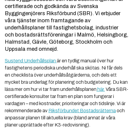
certifierade och godkända av Svenska
Byggingenjörers Riksförbund (SBR). Vi erbjuder
våra tjänster inom framtagande av
underhållsplaner till fastighetsbolag, industrier
och bostadsrättsföreningar i Malmö, Helsingborg,
Halmstad, Gävle, Göteborg, Stockholm och
Uppsala med omnejd.
Sustend Underhållsplan
är en tydlig manual över hur
fastighetens periodiska underhåll ska skötas. Ni får dels
en checklista över underhållsåtgärderna, och dels ett
mycket bra underlag för planering och budgetering. Du kan
läsa mer om hur vi tar fram underhållsplanen
här.
Våra SBR-
certifierade konsulter tar fram en plan som fungerar i
vardagen – med kostnader, prioriteringar och tidslinje. Vi är
rekommenderade av
Riksförbundet Bostadsrätterna
och
anpassar planen till aktuella krav (bland annat är våra
planer upprättade efter K3-redovisning).