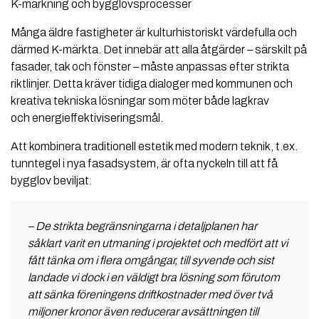
K-märkning och bygglovsprocesser
Många äldre fastigheter är kulturhistoriskt värdefulla och
därmed K-märkta. Det innebär att alla åtgärder – särskilt på
fasader, tak och fönster – måste anpassas efter strikta
riktlinjer. Detta kräver tidiga dialoger med kommunen och
kreativa tekniska lösningar som möter både lagkrav
och energieffektiviseringsmål.
Att kombinera traditionell estetik med modern teknik, t.ex.
tunntegel i nya fasadsystem, är ofta nyckeln till att få
bygglov beviljat.
– De strikta begränsningarna i detaljplanen har
såklart varit en utmaning i projektet och medfört att vi
fått tänka om i flera omgångar, till syvende och sist
landade vi dock i en väldigt bra lösning som förutom
att sänka föreningens driftkostnader med över två
miljoner kronor även reducerar avsättningen till