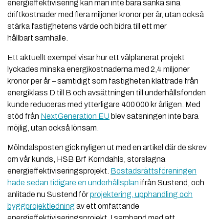
energieffektivisering kan man inte bara sänka sina
driftkostnader med flera miljoner kronor per år, utan också
stärka fastighetens värde och bidra till ett mer
hållbart samhälle.
Ett aktuellt exempel visar hur ett välplanerat projekt
lyckades minska energikostnaderna med 2,4 miljoner
kronor per år – samtidigt som fastigheten klättrade från
energiklass D till B och avsättningen till underhållsfonden
kunde reduceras med ytterligare 400 000 kr årligen. Med
stöd från
NextGeneration EU
blev satsningen inte bara
möjlig, utan också lönsam.
Mölndalsposten gick nyligen ut med en artikel där de skrev
om vår kunds, HSB Brf Korndahls, storslagna
energieffektiviseringsprojekt.
Bostadsrättsföreningen
hade sedan tidigare en underhållsplan
ifrån Sustend, och
anlitade nu Sustend för
projektering, upphandling och
byggprojektledning
av ett omfattande
energieffektiviseringsprojekt. I samband med att