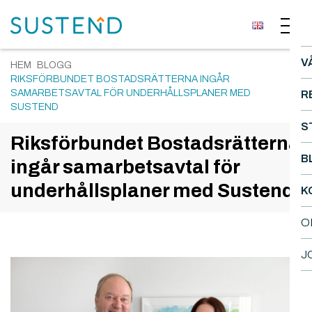
V
HEM
BLOGG
RIKSFÖRBUNDET BOSTADSRÄTTERNA INGÅR
SAMARBETSAVTAL FÖR UNDERHÅLLSPLANER MED
R
SUSTEND
S
Riksförbundet Bostadsrätterna
B
ingår samarbetsavtal för
underhållsplaner med Sustend
K
O
J