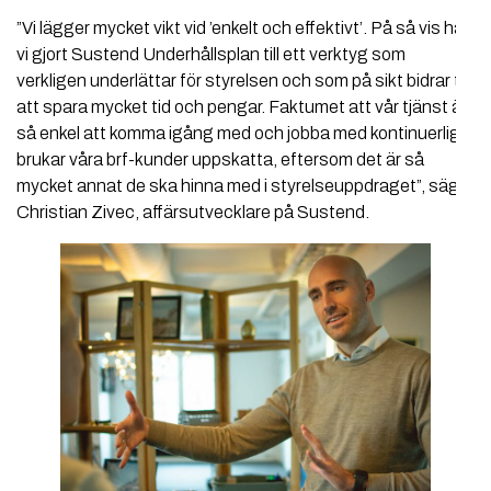
”Vi lägger mycket vikt vid ’enkelt och effektivt’. På så vis har
vi gjort Sustend Underhållsplan till ett verktyg som
verkligen underlättar för styrelsen och som på sikt bidrar till
att spara mycket tid och pengar. Faktumet att vår tjänst är
så enkel att komma igång med och jobba med kontinuerligt
brukar våra brf-kunder uppskatta, eftersom det är så
mycket annat de ska hinna med i styrelseuppdraget”, säger
Christian Zivec, affärsutvecklare på Sustend.