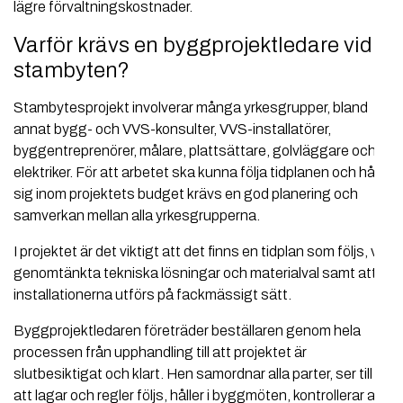
lägre förvaltningskostnader.
Varför krävs en byggprojektledare vid
stambyten?
Stambytesprojekt involverar många yrkesgrupper, bland
annat bygg- och VVS-konsulter, VVS-installatörer,
byggentreprenörer, målare, plattsättare, golvläggare och
elektriker. För att arbetet ska kunna följa tidplanen och hålla
sig inom projektets budget krävs en god planering och
samverkan mellan alla yrkesgrupperna.
I projektet är det viktigt att det finns en tidplan som följs, väl
genomtänkta tekniska lösningar och materialval samt att
installationerna utförs på fackmässigt sätt.
Byggprojektledaren företräder beställaren genom hela
processen från upphandling till att projektet är
slutbesiktigat och klart. Hen samordnar alla parter, ser till
att lagar och regler följs, håller i byggmöten, kontrollerar att