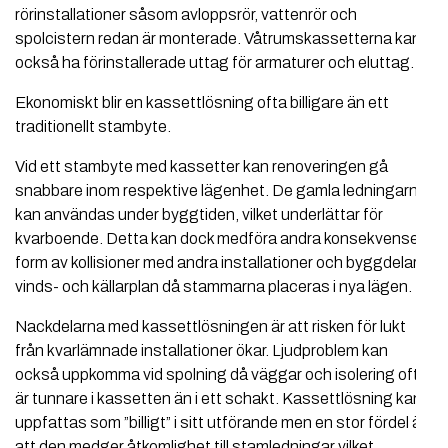
rörinstallationer såsom avloppsrör, vattenrör och
spolcistern redan är monterade. Våtrumskassetterna kan
också ha förinstallerade uttag för armaturer och eluttag.
Ekonomiskt blir en kassettlösning ofta billigare än ett
traditionellt stambyte.
Vid ett stambyte med kassetter kan renoveringen gå
snabbare inom respektive lägenhet. De gamla ledningarna
kan användas under byggtiden, vilket underlättar för
kvarboende. Detta kan dock medföra andra konsekvenser i
form av kollisioner med andra installationer och byggdelar i
vinds- och källarplan då stammarna placeras i nya lägen.
Nackdelarna med kassettlösningen är att risken för lukt
från kvarlämnade installationer ökar. Ljudproblem kan
också uppkomma vid spolning då väggar och isolering ofta
är tunnare i kassetten än i ett schakt. Kassettlösning kan
uppfattas som ”billigt” i sitt utförande men en stor fördel är
att den medger åtkomlighet till stamledningar vilket