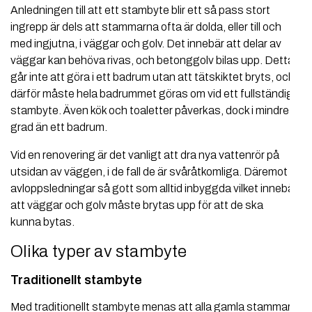
Anledningen till att ett stambyte blir ett så pass stort
ingrepp är dels att stammarna ofta är dolda, eller till och
med ingjutna, i väggar och golv. Det innebär att delar av
väggar kan behöva rivas, och betonggolv bilas upp. Detta
går inte att göra i ett badrum utan att tätskiktet bryts, och
därför måste hela badrummet göras om vid ett fullständigt
stambyte. Även kök och toaletter påverkas, dock i mindre
grad än ett badrum.
Vid en renovering är det vanligt att dra nya vattenrör på
utsidan av väggen, i de fall de är svåråtkomliga. Däremot är
avloppsledningar så gott som alltid inbyggda vilket innebär
att väggar och golv måste brytas upp för att de ska
kunna bytas.
Olika typer av stambyte
Traditionellt stambyte
Med traditionellt stambyte menas att alla gamla stammar