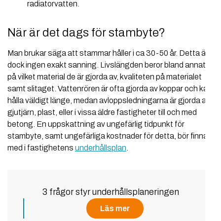
radiatorvatten.
När är det dags för stambyte?
Man brukar säga att stammar håller i ca 30-50 år. Detta är
dock ingen exakt sanning. Livslängden beror bland annat
på vilket material de är gjorda av, kvaliteten på materialet
samt slitaget. Vattenrören är ofta gjorda av koppar och kan
hålla väldigt länge, medan avloppsledningarna är gjorda av
gjutjärn, plast, eller i vissa äldre fastigheter till och med
betong. En uppskattning av ungefärlig tidpunkt för
stambyte, samt ungefärliga kostnader för detta, bör finnas
med i fastighetens
underhållsplan
.
3 frågor styr underhållsplaneringen
Läs mer