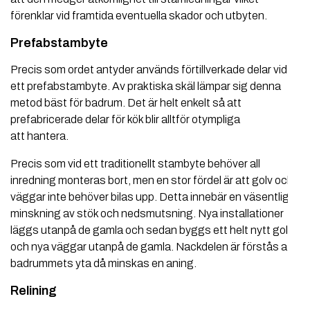
förenklar vid framtida eventuella skador och utbyten.
Prefabstambyte
Precis som ordet antyder används förtillverkade delar vid
ett prefabstambyte. Av praktiska skäl lämpar sig denna
metod bäst för badrum. Det är helt enkelt så att
prefabricerade delar för kök blir alltför otympliga
att hantera.
Precis som vid ett traditionellt stambyte behöver all
inredning monteras bort, men en stor fördel är att golv och
väggar inte behöver bilas upp. Detta innebär en väsentlig
minskning av stök och nedsmutsning. Nya installationer
läggs utanpå de gamla och sedan byggs ett helt nytt golv
och nya väggar utanpå de gamla. Nackdelen är förstås att
badrummets yta då minskas en aning.
Relining