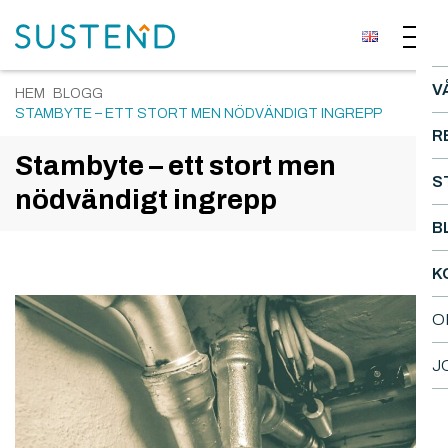
V
HEM
BLOGG
STAMBYTE – ETT STORT MEN NÖDVÄNDIGT INGREPP
R
Stambyte – ett stort men
S
nödvändigt ingrepp
B
K
O
J