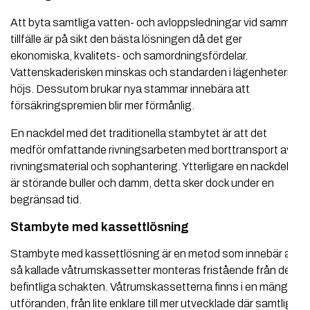
Att byta samtliga vatten- och avloppsledningar vid samma
tillfälle är på sikt den bästa lösningen då det ger
ekonomiska, kvalitets- och samordningsfördelar.
Vattenskaderisken minskas och standarden i lägenheterna
höjs. Dessutom brukar nya stammar innebära att
försäkringspremien blir mer förmånlig.
En nackdel med det traditionella stambytet är att det
medför omfattande rivningsarbeten med borttransport av
rivningsmaterial och sophantering. Ytterligare en nackdel
är störande buller och damm, detta sker dock under en
begränsad tid.
Stambyte med kassettlösning
Stambyte med kassettlösning är en metod som innebär att
så kallade våtrumskassetter monteras fristående från de
befintliga schakten. Våtrumskassetterna finns i en mängd
utföranden, från lite enklare till mer utvecklade där samtliga