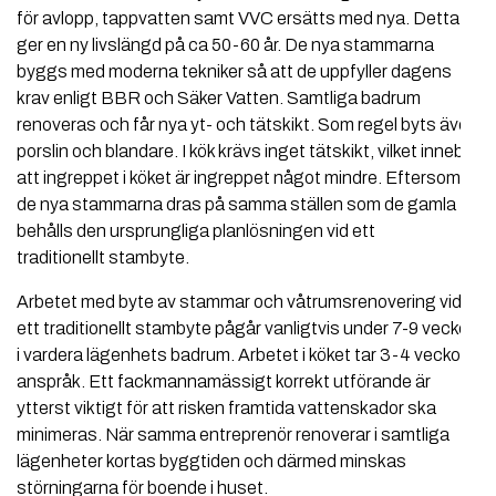
för avlopp, tappvatten samt VVC ersätts med nya. Detta
ger en ny livslängd på ca 50-60 år. De nya stammarna
byggs med moderna tekniker så att de uppfyller dagens
krav enligt BBR och Säker Vatten. Samtliga badrum
renoveras och får nya yt- och tätskikt. Som regel byts även
porslin och blandare. I kök krävs inget tätskikt, vilket innebär
att ingreppet i köket är ingreppet något mindre. Eftersom
de nya stammarna dras på samma ställen som de gamla
behålls den ursprungliga planlösningen vid ett
traditionellt stambyte.
Arbetet med byte av stammar och våtrumsrenovering vid
ett traditionellt stambyte pågår vanligtvis under 7-9 veckor
i vardera lägenhets badrum. Arbetet i köket tar 3-4 veckor i
anspråk. Ett fackmannamässigt korrekt utförande är
ytterst viktigt för att risken framtida vattenskador ska
minimeras. När samma entreprenör renoverar i samtliga
lägenheter kortas byggtiden och därmed minskas
störningarna för boende i huset.