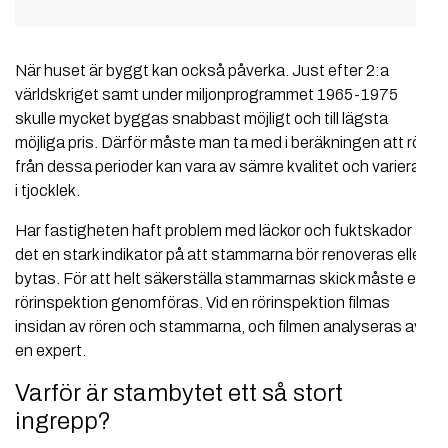
När huset är byggt kan också påverka. Just efter 2:a
världskriget samt under miljonprogrammet 1965-1975
skulle mycket byggas snabbast möjligt och till lägsta
möjliga pris. Därför måste man ta med i beräkningen att rör
från dessa perioder kan vara av sämre kvalitet och variera
i tjocklek.
Har fastigheten haft problem med läckor och fuktskador är
det en stark indikator på att stammarna bör renoveras eller
bytas. För att helt säkerställa stammarnas skick måste en
rörinspektion genomföras. Vid en rörinspektion filmas
insidan av rören och stammarna, och filmen analyseras av
en expert.
Varför är stambytet ett så stort
ingrepp?