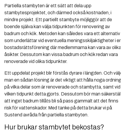
Partiella stambyten är ett sätt att dela upp
stambytesprojektet, och därmed också kostnaden, i
mindre projekt. Ett partiellt stambyte möjliggör att de
boende själva kan välja tidpunkten för renovering av
badrum och kök. Metoden kan således vara ett alternativ
som underlättar vid eventuella meningsskiljaktigheter i en
bostadsrättsförening där medlemmarna kan vara av olika
åsikter. Dessutom kan vissa badrum och kök redan vara
renoverade vid olika tidpunkter.
Ett uppdelat projekt blir förstås dyrare i längden. Och väljer
man en sådan lösning är det viktigt att hålla noga ordning
på vilka delar som är renoverade och stambytta, samt vid
vilken tidpunkt detta gjorts. Dessutom bör man säkerställa
att inget badrum tillåts bli så pass gammalt att det finns
risk för vattenskador. Med tanke på detta brukar vi på
Sustend avråda från partiella stambyten.
Hur brukar stambytet bekostas?