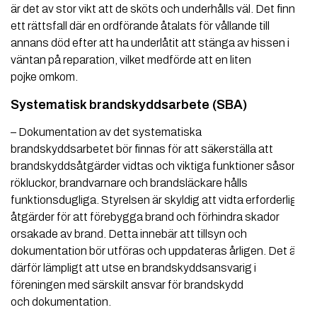
är det av stor vikt att de sköts och underhålls väl. Det finns
ett rättsfall där en ordförande åtalats för vållande till
annans död efter att ha underlåtit att stänga av hissen i
väntan på reparation, vilket medförde att en liten
pojke omkom.
Systematisk brandskyddsarbete (SBA)
– Dokumentation av det systematiska
brandskyddsarbetet bör finnas för att säkerställa att
brandskyddsåtgärder vidtas och viktiga funktioner såsom
rökluckor, brandvarnare och brandsläckare hålls
funktionsdugliga. Styrelsen är skyldig att vidta erforderliga
åtgärder för att före­bygga brand och förhindra skador
orsakade av brand. Detta innebär att tillsyn och
dokumentation bör utföras och uppdateras årligen. Det är
därför lämpligt att utse en brandskyddsansvarig i
föreningen med särskilt ansvar för brandskydd
och dokumentation.