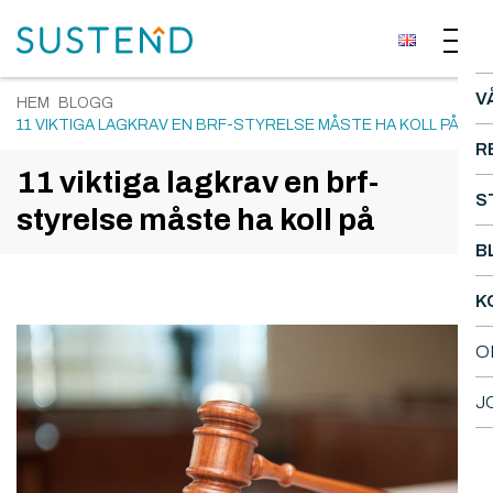
V
HEM
BLOGG
11 VIKTIGA LAGKRAV EN BRF-STYRELSE MÅSTE HA KOLL PÅ
R
11 viktiga lagkrav en brf-
S
styrelse måste ha koll på
B
K
O
J