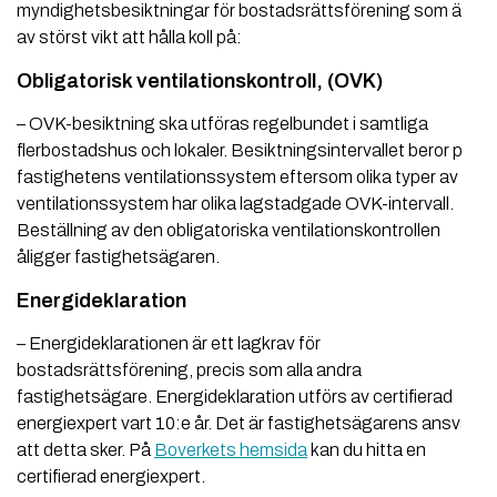
myndighetsbesiktningar för bostadsrättsförening som är
av störst vikt att hålla koll på:
Obligatorisk ventilationskontroll, (OVK)
– OVK-besiktning ska utföras regelbundet i samtliga
flerbo­stadshus och lokaler. Besiktningsintervallet beror på
fastighetens ventilationssystem eftersom olika typer av
ventilationssystem har olika lagstadgade OVK-intervall.
Beställning av den obligatoriska ventilationskontrollen
åligger fastighetsägaren.
Energideklaration
– Energideklarationen är ett lagkrav för
bostadsrättsförening, precis som alla andra
fastighetsägare. Energideklara­tion utförs av certifierad
energiexpert vart 10:e år. Det är fastighetsägarens ansvar
att detta sker. På
Boverkets hemsida
kan du hitta en
certifierad energiexpert.