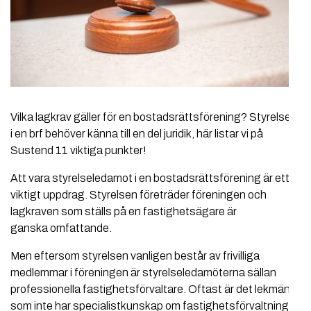
Vilka lagkrav gäller för en bostadsrättsförening? Styrelsen
i en brf behöver känna till en del juridik, här listar vi på
Sustend 11 viktiga punkter!
Att vara styrelseledamot i en bostadsrättsförening är ett
viktigt uppdrag. Styrelsen företräder föreningen och
lagkraven som ställs på en fastighetsägare är
ganska omfattande.
Men eftersom styrelsen vanligen består av frivilliga
medlemmar i föreningen är styrelseledamöterna sällan
professionella fastighetsförvaltare. Oftast är det lekmän,
som inte har specialistkunskap om fastighetsförvaltning.