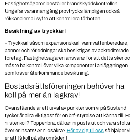
Fastighetsägaren beställer brandskyddskontrollen.
Ungefär varannan gång provtrycks lämpligen också
rökkanalerna i syfte att kontrollera tätheten.
Besiktning av tryckkärl
– Tryckkärl såsom expansionskärl, varmvattenberedare,
pannor och rörledningar ska besiktigas av ackrediterade
företag. Fastighetsägaren ansvarar för att detta sker och
måste ha kontroll över vilka komponenter i anläggningen
som kräver återkommande besiktning.
Bostadsrättsföreningen behöver ha
koll på mer än lagkrav!
Ovanstående är ett urval av punkter som vi på Sustend
tycker är allra viktigast för en brf-styrelse att känna till. Har
ni stenkoll? Toppenbra, då kan ni pusta ut och vara stolta
över er insats! Är ni osäkra?
Hör av dig till oss
så hjälper vi
er att få koll på alla områden!