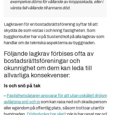
exempelvis döms för vållande av kroppsskada, eller i
värsta fall vållande till annans död.
Lagkraven för en bostadsrättsförening syftar till att
skydda de som vistas i och kring fastigheten. Som
byggkonsulter har vi på Sustend koll på alla lagkrav som
handlar om de tekniska aspekterna av byggnaden.
Följande lagkrav förbises ofta av
bostadsrättsföreningar och
okunnighet om dem kan leda till
allvarliga konsekvenser:
Is och snö på tak
–
Fastighetsägaren ansvarar för att utan oskäligt dröjsmål
avlägsna snö och is
som kan rasa ned och skada personer
eller egendom på offentlig plats, såsom trottoar utanför
byggnaden.
Dödsolyckor har skett
när is har rasat ner och