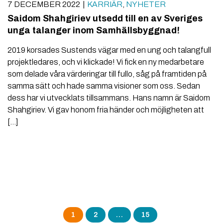
7 DECEMBER 2022
KARRIÄR
,
NYHETER
Saidom Shahgiriev utsedd till en av Sveriges
unga talanger inom Samhällsbyggnad!
2019 korsades Sustends vägar med en ung och talangfull
projektledares, och vi klickade! Vi fick en ny medarbetare
som delade våra värderingar till fullo, såg på framtiden på
samma sätt och hade samma visioner som oss. Sedan
dess har vi utvecklats tillsammans. Hans namn är Saidom
Shahgiriev. Vi gav honom fria händer och möjligheten att
[…]
Sidnumrering
1
2
…
15