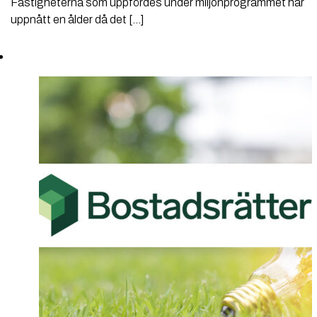
Fastigheterna som uppfördes under miljonprogrammet har
uppnått en ålder då det […]