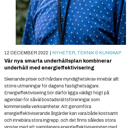
12 DECEMBER 2022
NYHETER
,
TEKNIK & KUNSKAP
Vår nya smarta underhållsplan kombinerar
underhåll med energieffektivisering
Skenande priser och hårdare myndighetskrav innebär allt
större utmaningar för dagens fastighetsägare.
Energieffektivisering bör därför ligga väldigt högt på
agendan för såväl bostadsrättsföreningar som
kommersiella verksamheter. Att genomföra
energieffektiviserande åtgärder kan vara både kostsamt
och innebära stora ingrepp, och det finns således stora
vinster med att samplanera energieffektiviseringen med