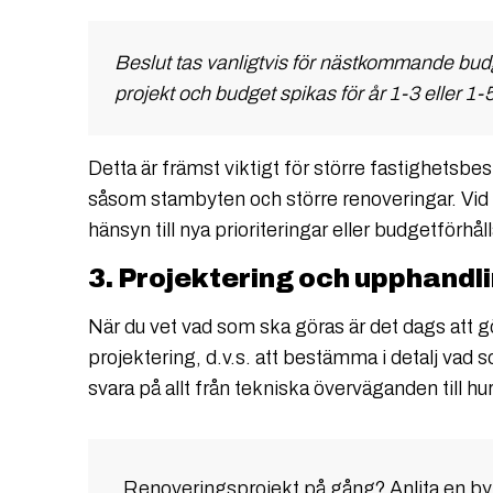
Beslut tas vanligtvis för nästkommande budg
projekt och budget spikas för år 1-3 eller 1-5
Detta är främst viktigt för större fastighetsbes
såsom stambyten och större renoveringar. Vid b
hänsyn till nya prioriteringar eller budgetförhå
3. Projektering och upphandli
När du vet vad som ska göras är det dags att 
projektering, d.v.s. att bestämma i detalj vad 
svara på allt från tekniska överväganden till h
Renoveringsprojekt på gång? Anlita en by