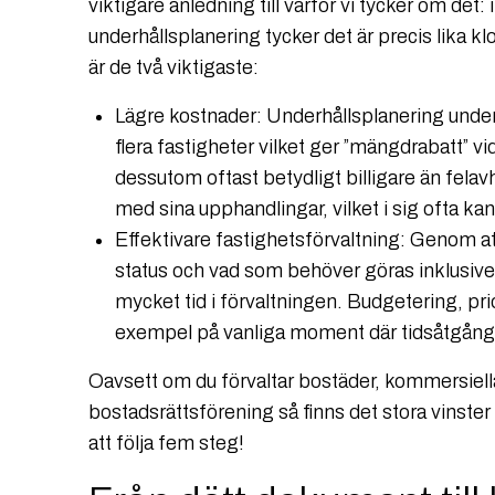
viktigare anledning till varför vi tycker om det
underhållsplanering tycker det är precis lika k
är de två viktigaste:
Lägre kostnader: Underhållsplanering underl
flera fastigheter vilket ger ”mängdrabatt” 
dessutom oftast betydligt billigare än felavhj
med sina upphandlingar, vilket i sig ofta kan
Effektivare fastighetsförvaltning: Genom a
status och vad som behöver göras inklusive 
mycket tid i förvaltningen. Budgetering, pri
exempel på vanliga moment där tidsåtgång
Oavsett om du förvaltar bostäder, kommersiella
bostadsrättsförening så finns det stora vinster
att följa fem steg!