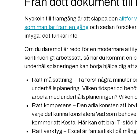
Från dött dokument till
Nyckeln till framgång är att släppa den
alltför
som man tar fram en gång
och sedan försöker 
intyga: det funkar inte.
Om du däremot är redo för en modernare attityd
kontinuerligt arbetssätt, så har du kommit en b
underhållsplaneringen kan börja hjälpa dig att
Rätt målsättning – Ta först några minuter 
underhållsplanering. Vilken tidsperiod behöv
arbeta med underhållsplaneringen? Vilken de
Rätt kompetens – Den ädla konsten att bryta
varje del kunna konstatera Vad som behöver
kommer att Kosta. Här kan ett bra IT-stöd hj
Rätt verktyg – Excel är fantastiskt på mång