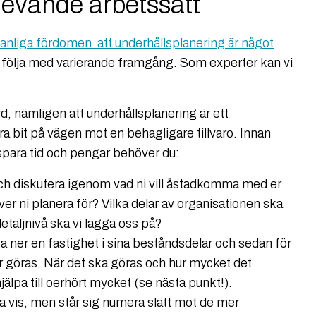
 levande arbetssätt
 vanliga fördomen att underhållsplanering är något
följa med varierande framgång. Som experter kan vi
, nämligen att underhållsplanering är ett
ra bit på vägen mot en behagligare tillvaro. Innan
 spara tid och pengar behöver du:
och diskutera igenom vad ni vill åstadkomma med er
er ni planera för? Vilka delar av organisationen ska
taljnivå ska vi lägga oss på?
 ner en fastighet i sina beståndsdelar och sedan för
 göras, När det ska göras och hur mycket det
älpa till oerhört mycket (se nästa punkt!).
a vis, men står sig numera slätt mot de mer